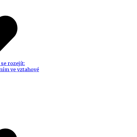
se rozejít:
ním ve vztahové