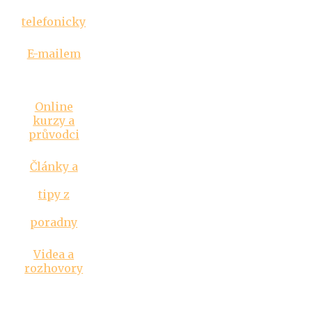
telefonicky
E-mailem
Inspirace
Online
kurzy a
průvodci
Články a
tipy z
poradny
Videa a
rozhovory
Kontakt