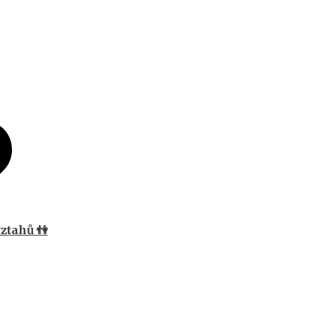
ztahů 👫