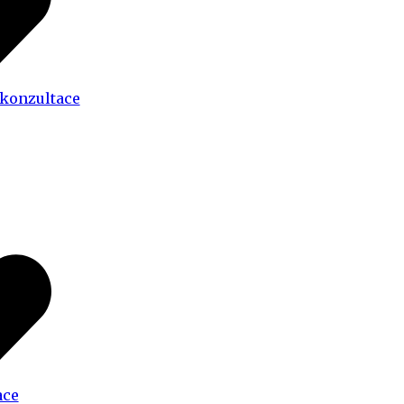
 konzultace
ace