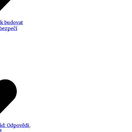
ak budovat
 bezpečí
ád: Odpovědi,
d