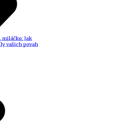
, miláčku: Jak
íly vašich povah