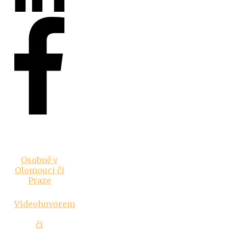
Vztahová
poradna
Osobně v
Olomouci či
Praze
Videohovorem
či