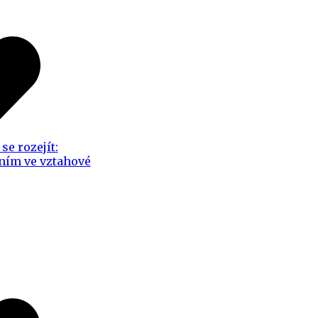
se rozejít:
ním ve vztahové