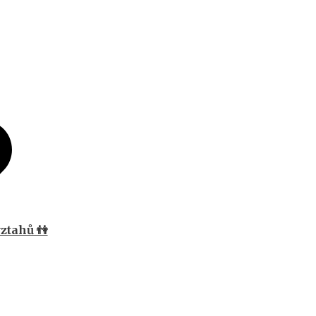
ztahů 👫