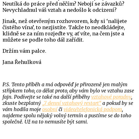
Neutíká do práce před něčím? Nebojí se závazků?
Nevychladnul váš vztah a nedošlo k odcizení?
Jinak, než otevřeným rozhovorem, kdy si ‘nalijete
čistého vína’, to nezjistíte. Takže to neodkládejte,
klidně se za ním rozjeďte vy, ať víte, na čem jste a
můžete se podle toho dál zařídit.
Držím vám palce.
Jana Řehulková
P.S. Tento příběh a má odpověď je přirozeně jen malým
střípkem toho, co dělat proto, aby vám bylo ve vztahu zase
fajn. Podívejte se také na další příběhy
vztahové poradny
,
zkuste bezplatný
„7 denní vztahový restart“
a pokud by se
vám hodila moje
osobní
či
video/telefonická podpora
,
najdeme spolu nějaký volný termín a pustíme se do toho
společně. Už na to nemusíte být sami.