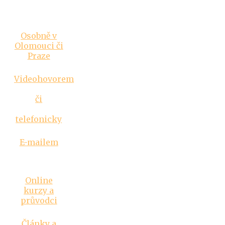
Vztahová
poradna
Osobně v
Olomouci či
Praze
Videohovorem
či
telefonicky
E-mailem
Inspirace
Online
kurzy a
průvodci
Články a