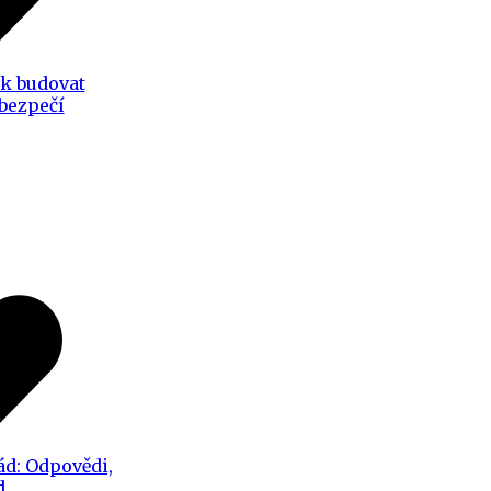
ak budovat
 bezpečí
ád: Odpovědi,
d