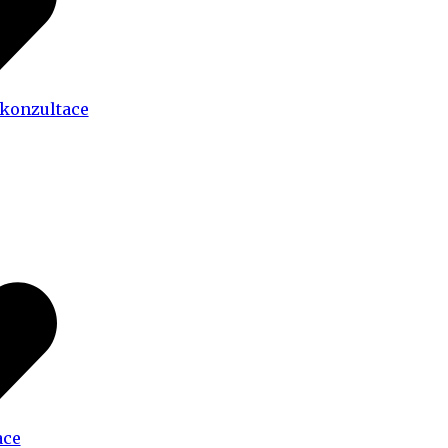
 konzultace
ace