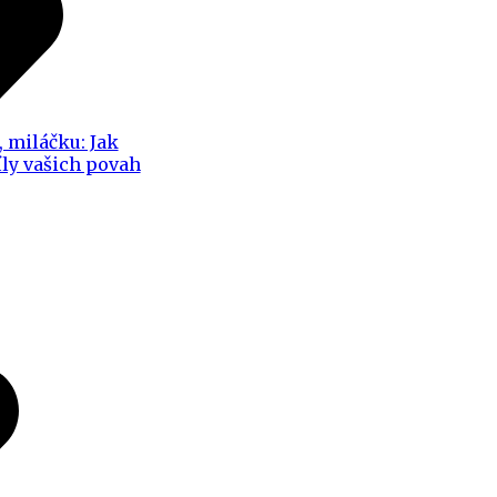
, miláčku: Jak
íly vašich povah