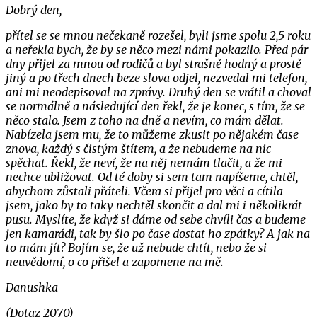
Dobrý den,
přítel se se mnou nečekaně rozešel, byli jsme spolu 2,5 roku
a neřekla bych, že by se něco mezi námi pokazilo. Před pár
dny přijel za mnou od rodičů a byl strašně hodný a prostě
jiný a po třech dnech beze slova odjel, nezvedal mi telefon,
ani mi neodepisoval na zprávy. Druhý den se vrátil a choval
se normálně a následující den řekl, že je konec, s tím, že se
něco stalo. Jsem z toho na dně a nevím, co mám dělat.
Nabízela jsem mu, že to můžeme zkusit po nějakém čase
znova, každý s čistým štítem, a že nebudeme na nic
spěchat. Řekl, že neví, že na něj nemám tlačit, a že mi
nechce ubližovat. Od té doby si sem tam napíšeme, chtěl,
abychom zůstali přáteli. Včera si přijel pro věci a cítila
jsem, jako by to taky nechtěl skončit a dal mi i několikrát
pusu. Myslíte, že když si dáme od sebe chvíli čas a budeme
jen kamarádi, tak by šlo po čase dostat ho zpátky? A jak na
to mám jít? Bojím se, že už nebude chtít, nebo že si
neuvědomí, o co přišel a zapomene na mě.
Danushka
(Dotaz 2070)