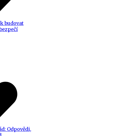
ak budovat
 bezpečí
ád: Odpovědi,
d