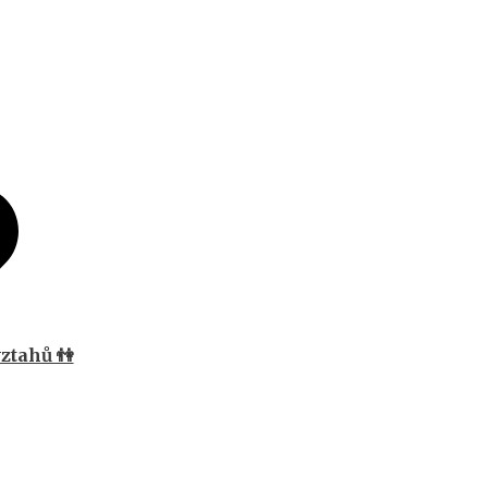
ztahů 👫