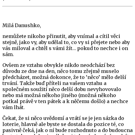
Milá Danushko,
nemůžete nikoho přinutit, aby vnímal a cítil věci
stejně, jako vy, aby udělal to, co vy si přejete nebo aby
vás miloval a chtěl s vámi žít… pokud to nechce i on
sám.
Ovšem ze vztahu obvykle nikdo neodchází bez
důvodu ze dne na den, něco tomu zřejmě muselo
předcházet, možná dokonce, že to ‘něco’ mělo delší
trvání. Takže buď příteli na vašem vztahu a
společném soužití něco delší dobu nevyhovovalo
nebo má možná někoho jiného (možná někoho
potkal právě v ten pátek a k něčemu došlo) a nechce
vám lhát.
Čekat, že si něco uvědomí a vrátí se je jen sázka do
loterie, hlavně ale byste se dostala do pozice té, co
pasivně čeká, jak o ní bude rozhodnuto a do budoucna