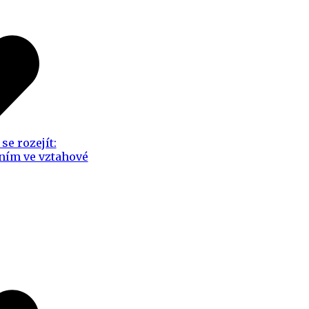
se rozejít:
ním ve vztahové