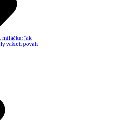
, miláčku: Jak
íly vašich povah