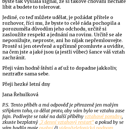
byste tak vyslala signál, že si takové chování necháte
líbit a budete to tolerovat.
Jediné, co teď můžete udělat, je požádat přítele o
rozhovor, říci mu, že byste to celé ráda pochopila a
porozuměla důvodům jeho odchodu, určitě si
zasloužíte respekt a jednání na rovinu. Určitě se ale
neponižujte, neproste, ani ho nijak nepřemlouvejte.
Prostě si jen otevřeně a upřímně promluvte a uvidíte,
na čem jste a jaké jsou (a jestli vůbec) šance váš vztah
zachránit.
Přeji vám hodně štěstí a ať už to dopadne jakkoliv,
neztraťte sama sebe.
Přeji hezké letní dny
Jana Řehulková
P.S. Tento příběh a má odpověď je přirozeně jen malým
střípkem toho, co dělat proto, aby vám bylo ve vztahu zase
fajn. Podívejte se také na další příběhy
vztahové poradny
,
zkuste bezplatný
„7 denní vztahový restart“
a pokud by se
vám hodila moje
osobní
či
video/telefonická podpora
,