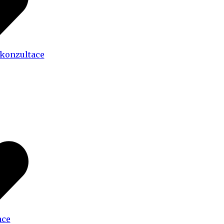
 konzultace
ace