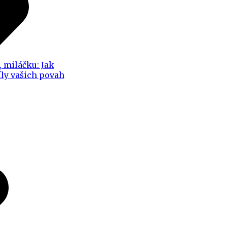
, miláčku: Jak
íly vašich povah