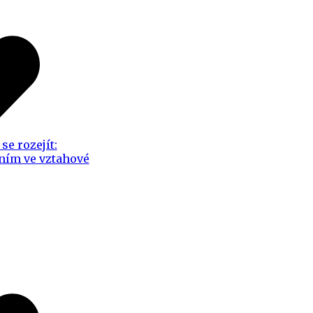
se rozejít:
ním ve vztahové