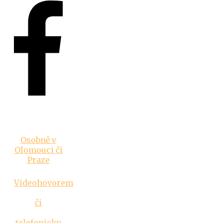
Vztahová
poradna
Osobně v
Olomouci či
Praze
Videohovorem
či
telefonicky