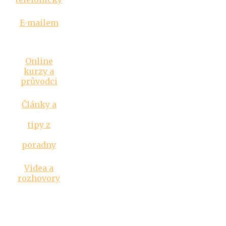
E-mailem
Inspirace
Online
kurzy a
průvodci
Články a
tipy z
poradny
Videa a
rozhovory
Kontakt
603 476 701
poradna@janarehulkova.cz