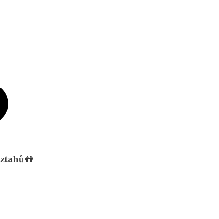
ztahů 👫