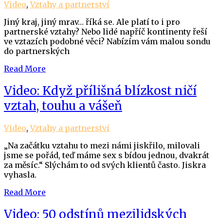
Video
,
Vztahy a partnerství
Jiný kraj, jiný mrav… říká se. Ale platí to i pro
partnerské vztahy? Nebo lidé napříč kontinenty řeší
ve vztazích podobné věci? Nabízím vám malou sondu
do partnerských
Read More
Video: Když přílišná blízkost ničí
vztah, touhu a vášeň
Video
,
Vztahy a partnerství
„Na začátku vztahu to mezi námi jiskřilo, milovali
jsme se pořád, teď máme sex s bídou jednou, dvakrát
za měsíc.“ Slýchám to od svých klientů často. Jiskra
vyhasla.
Read More
Video: 50 odstínů mezilidských