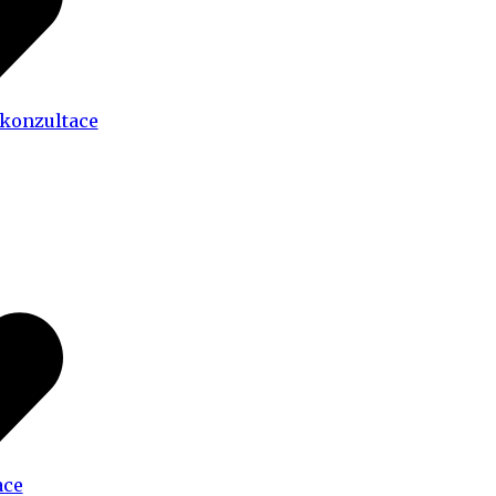
 konzultace
ace