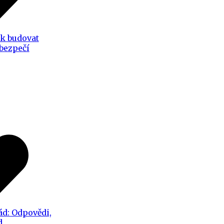
ak budovat
 bezpečí
ád: Odpovědi,
d