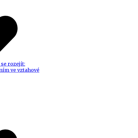
se rozejít:
ním ve vztahové