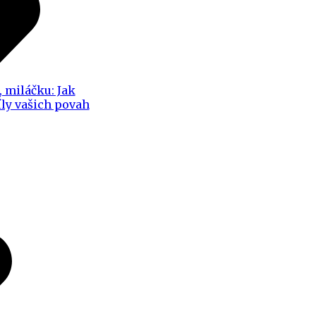
, miláčku: Jak
íly vašich povah