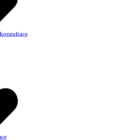
 konzultace
ace