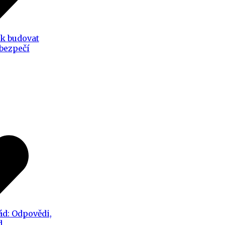
ak budovat
 bezpečí
ád: Odpovědi,
d