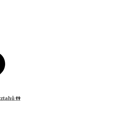
ztahů 👫