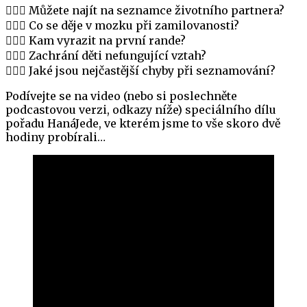
👩‍❤️‍👨 Můžete najít na seznamce životního partnera?
👩‍❤️‍👨 Co se děje v mozku při zamilovanosti?
👩‍❤️‍👨 Kam vyrazit na první rande?
👩‍❤️‍👨 Zachrání děti nefungující vztah?
👩‍❤️‍👨 Jaké jsou nejčastější chyby při seznamování?
Podívejte se na video (nebo si poslechněte
podcastovou verzi, odkazy níže) speciálního dílu
pořadu HanáJede, ve kterém jsme to vše skoro dvě
hodiny probírali…