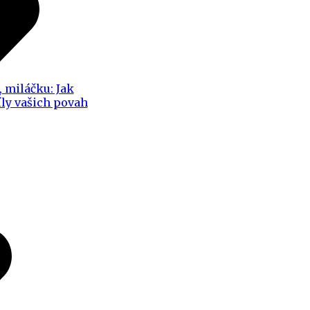
, miláčku: Jak
íly vašich povah