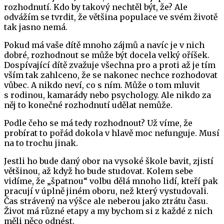
rozhodnutí. Kdo by takový nechtěl být, že? Ale
odvážím se tvrdit, že většina populace ve svém životě
tak jasno nemá.
Pokud má vaše dítě mnoho zájmů a navíc je v nich
dobré, rozhodnout se může být docela velký oříšek.
Dospívající dítě zvažuje všechna pro a proti až je tím
vším tak zahlceno, že se nakonec nechce rozhodovat
vůbec. A nikdo neví, co s ním. Může o tom mluvit
s rodinou, kamarády nebo psychology. Ale nikdo za
něj to konečné rozhodnutí udělat nemůže.
Podle čeho se má tedy rozhodnout? Už víme, že
probírat to pořád dokola v hlavě moc nefunguje. Musí
na to trochu jinak.
Jestli ho bude daný obor na vysoké škole bavit, zjistí
většinou, až když ho bude studovat. Kolem sebe
vidíme, že „špatnou“ volbu dělá mnoho lidí, kteří pak
pracují v úplně jiném oboru, než který vystudovali.
Čas strávený na výšce ale neberou jako ztrátu času.
Život má různé etapy a my bychom si z každé z nich
měli něco odnést.