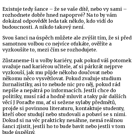
Existuje tedy šance – že se vaše dítě, nebo vy sami –
rozhodnete dobře hned napoprvé? Na to by vám
dokázal odpovědět leda tak někdo, kdo vidí do
budoucnosti. A nikdo takový není.
Svou šanci na úspěch můžete ale zvýšit tím, že si před
samotnou volbou co nejvíce oťukáte, ověříte a
vyzkoušíte to, mezi čím se rozhodujete.
Zůstaneme-li u volby kariéry, pak pokud váš potomek
uvažuje nad kariérou učitele, ať si párkrát nejprve
vyzkouší, jak mu půjde někoho doučovat nebo
někomu něco vysvětlovat. Pokud zvažuje studium
žurnalistiky, asi to nebude nic pro něj, pokud rád
nepíše a nepátrá po informacích. Jestli chce do
politiky, musí rád a hodně mluvit a taky pár dalších
věcí J Poraďte mu, ať si sežene sylaby předmětů,
projde si povinnou literaturu, kontaktuje studenty,
kteří obor studují nebo studovali a pobaví se s nimi.
Dokud si na věc prakticky nesáhne, nemá reálnou
šanci zjistit, jestli ho to bude bavit nebo jestli v tom
bude úspěšný.