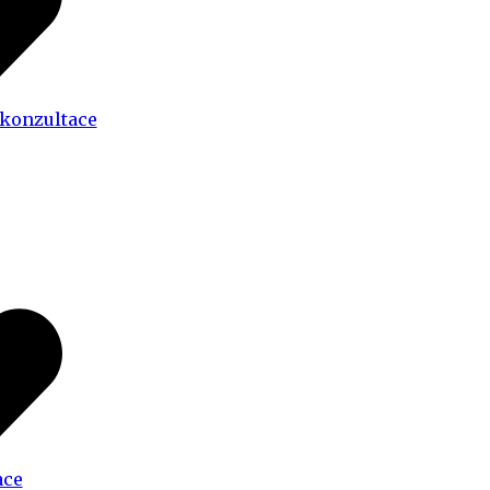
 konzultace
ace