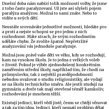
Dnešní doba nám nabízí tolik možností volby, že jsme
z toho často paralyzovaní. Už jste asi slyšeli pojem
paralýza analýzou. Možná to sami znáte. Nebo to
vidíte u svých dětí.
Neustále srovnáváte jednotlivé možnosti, hledáte pro
a proti a nejste schopni se pro jednu z nich
rozhodnout. Máte strach, že svým rozhodnutím
uděláte chybu. Že zvolíte špatně. Nepřetržité
analyzování vás jednoduše paralyzuje.
Možná jsou právě vaše děti ve věku, kdy se rozhodují,
kam na vysokou školu. Je to jedna z velkých voleb
v životě. Pokud je výběr zjednodušený konkrétním
zaměřením střední školy, například tím, že chodí na
průmyslovku, tak z největší pravděpodobností
nebudou uvažovat o studiu religionistiky, ale vydají
se na školu technického směru. Ale jestli studují na
gymnáziu a dveře tak mají otevřené téměř kamkoliv,
rozhodování je mnohem těžší.
Existují jedinci, kteří vědí jistě, čemu se chtějí věnovat
a tak za tím jdou. Jedinci, kteří nemají problém dělat