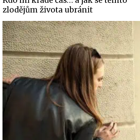
Kdo mi krade čas… a jak se těmto
zlodějům života ubránit