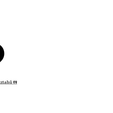
ztahů 👫