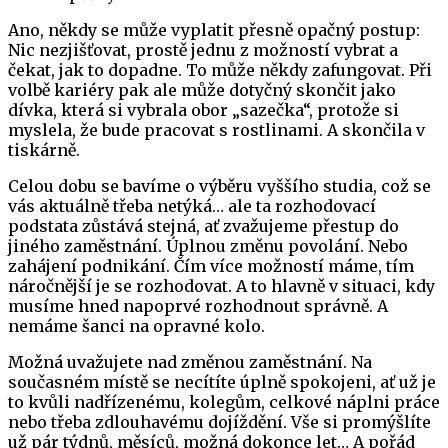
Ano, někdy se může vyplatit přesně opačný postup:
Nic nezjišťovat, prostě jednu z možností vybrat a
čekat, jak to dopadne. To může někdy zafungovat. Při
volbě kariéry pak ale může dotyčný skončit jako
dívka, která si vybrala obor „sazečka“, protože si
myslela, že bude pracovat s rostlinami. A skončila v
tiskárně.
Celou dobu se bavíme o výběru vyššího studia, což se
vás aktuálně třeba netýká… ale ta rozhodovací
podstata zůstává stejná, ať zvažujeme přestup do
jiného zaměstnání. Úplnou změnu povolání. Nebo
zahájení podnikání. Čím více možností máme, tím
náročnější je se rozhodovat. A to hlavně v situaci, kdy
musíme hned napoprvé rozhodnout správně. A
nemáme šanci na opravné kolo.
Možná uvažujete nad změnou zaměstnání. Na
současném místě se necítíte úplně spokojeni, ať už je
to kvůli nadřízenému, kolegům, celkové náplni práce
nebo třeba zdlouhavému dojíždění. Vše si promýšlíte
už pár týdnů, měsíců, možná dokonce let… A pořád