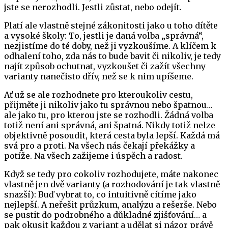
jste se nerozhodli. Jestli zůstat, nebo odejít.
Platí ale vlastně stejné zákonitosti jako u toho dítěte
a vysoké školy: To, jestli je daná volba „správná“,
nezjistíme do té doby, než ji vyzkoušíme. A klíčem k
odhalení toho, zda nás to bude bavit či nikoliv, je tedy
najít způsob ochutnat, vyzkoušet či zažít všechny
varianty nanečisto dřív, než se k nim upíšeme.
Ať už se ale rozhodnete pro kteroukoliv cestu,
přijměte ji nikoliv jako tu správnou nebo špatnou…
ale jako tu, pro kterou jste se rozhodli. Žádná volba
totiž není ani správná, ani špatná. Nikdy totiž nelze
objektivně posoudit, která cesta byla lepší. Každá má
svá pro a proti. Na všech nás čekají překážky a
potíže. Na všech zažijeme i úspěch a radost.
Když se tedy pro cokoliv rozhodujete, máte nakonec
vlastně jen dvě varianty (a rozhodování je tak vlastně
snazší): Buď vybrat to, co intuitivně cítíme jako
nejlepší. A neřešit průzkum, analýzu a rešerše. Nebo
se pustit do podrobného a důkladné zjišťování… a
pak okusit každou z variant a udělat si názor právě