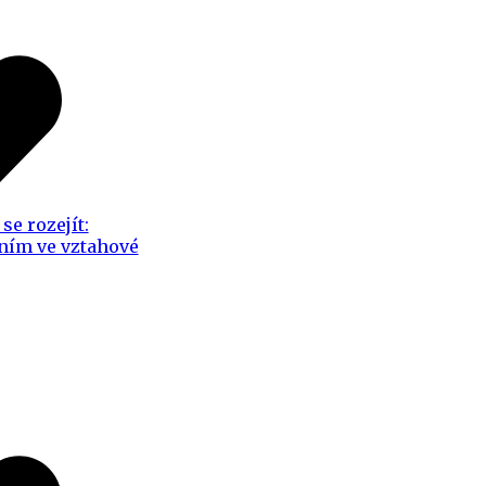
se rozejít:
ním ve vztahové