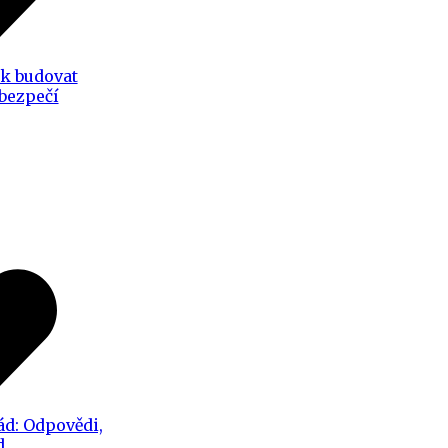
ak budovat
 bezpečí
ád: Odpovědi,
d