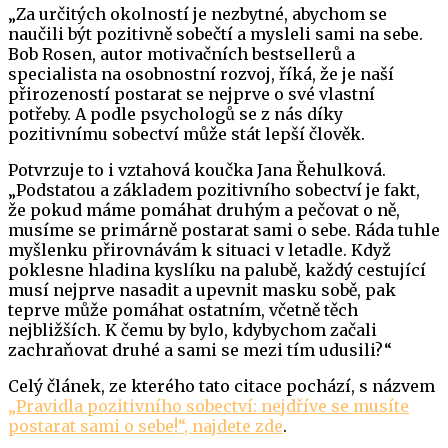
„Za určitých okolností je nezbytné, abychom se
naučili být pozitivně sobečtí a mysleli sami na sebe.
Bob Rosen, autor motivačních bestsellerů a
specialista na osobnostní rozvoj, říká, že je naší
přirozeností postarat se nejprve o své vlastní
potřeby. A podle psychologů se z nás díky
pozitivnímu sobectví může stát lepší člověk.
Potvrzuje to i vztahová koučka Jana Řehulková.
„Podstatou a základem pozitivního sobectví je fakt,
že pokud máme pomáhat druhým a pečovat o ně,
musíme se primárně postarat sami o sebe. Ráda tuhle
myšlenku přirovnávám k situaci v letadle. Když
poklesne hladina kyslíku na palubě, každý cestující
musí nejprve nasadit a upevnit masku sobě, pak
teprve může pomáhat ostatním, včetně těch
nejbližších. K čemu by bylo, kdybychom začali
zachraňovat druhé a sami se mezi tím udusili?“
Celý článek, ze kterého tato citace pochází, s názvem
„Pravidla pozitivního sobectví: nejdříve se musíte
postarat sami o sebe!“, najdete zde
.