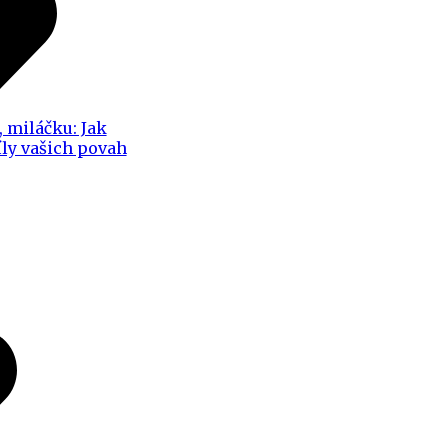
, miláčku: Jak
íly vašich povah