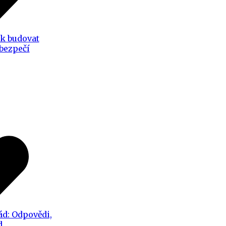
ak budovat
 bezpečí
ád: Odpovědi,
d