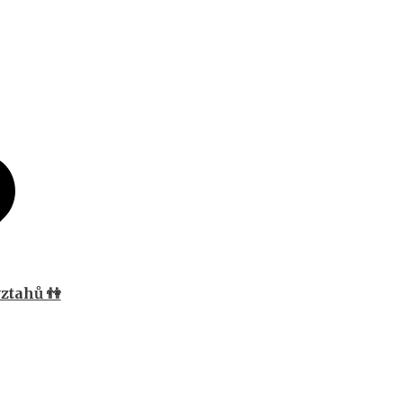
ztahů 👫