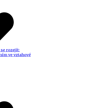
se rozejít:
ním ve vztahové