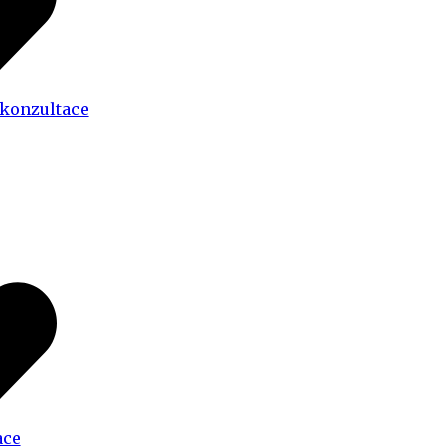
 konzultace
ace