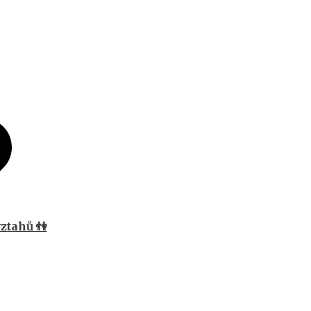
ztahů 👫