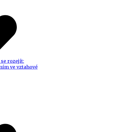
se rozejít:
ním ve vztahové