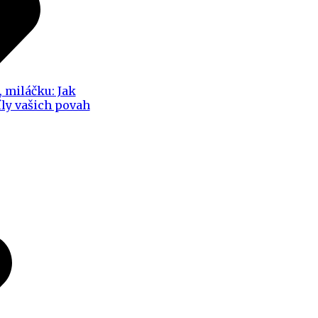
, miláčku: Jak
íly vašich povah