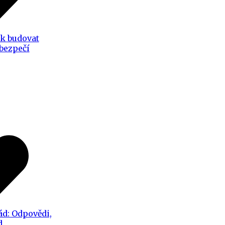
ak budovat
 bezpečí
ád: Odpovědi,
d