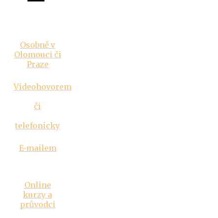
Vztahová
poradna
Osobně v
Olomouci či
Praze
Videohovorem
či
telefonicky
E-mailem
Inspirace
Online
kurzy a
průvodci