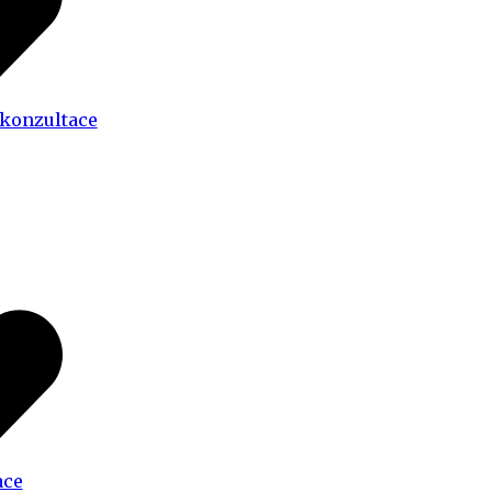
 konzultace
ace