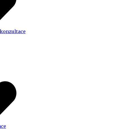
 konzultace
ace