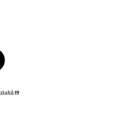
ztahů 👫