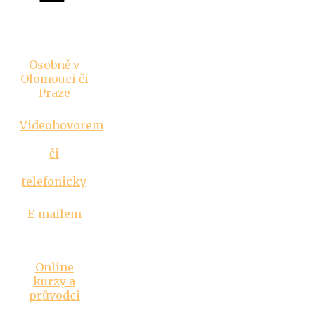
Vztahová
poradna
Osobně v
Olomouci či
Praze
Videohovorem
či
telefonicky
E-mailem
Inspirace
Online
kurzy a
průvodci