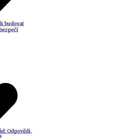
ak budovat
 bezpečí
ád: Odpovědi,
d