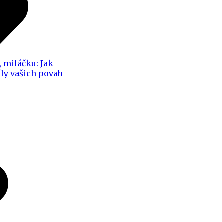
, miláčku: Jak
íly vašich povah