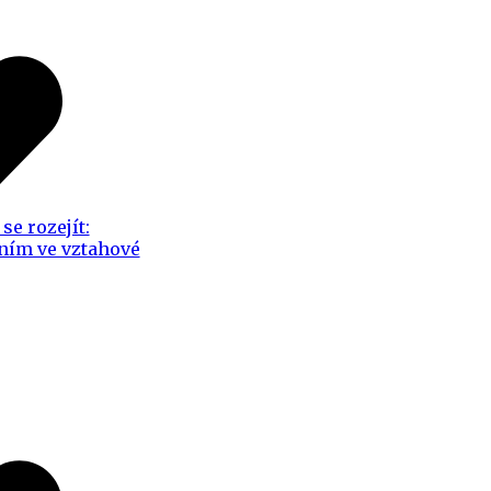
se rozejít:
ním ve vztahové