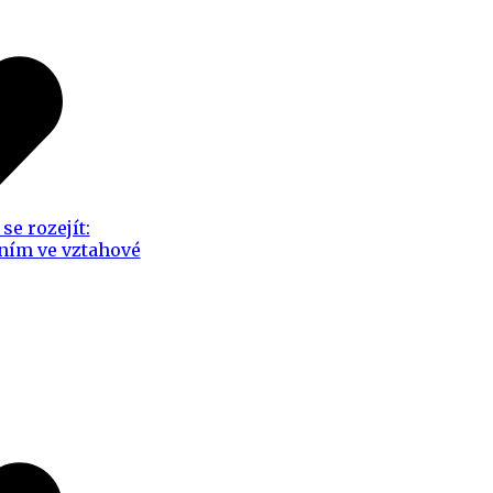
se rozejít:
ním ve vztahové