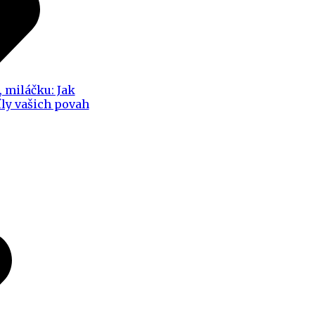
, miláčku: Jak
íly vašich povah