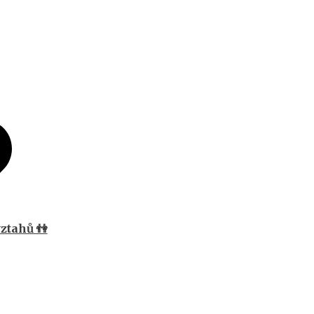
ztahů 👫