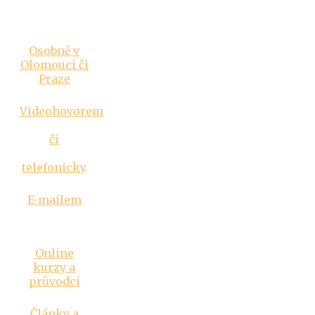
Vztahová
poradna
Osobně v
Olomouci či
Praze
Videohovorem
či
telefonicky
E-mailem
Inspirace
Online
kurzy a
průvodci
Články a