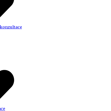
 konzultace
ace