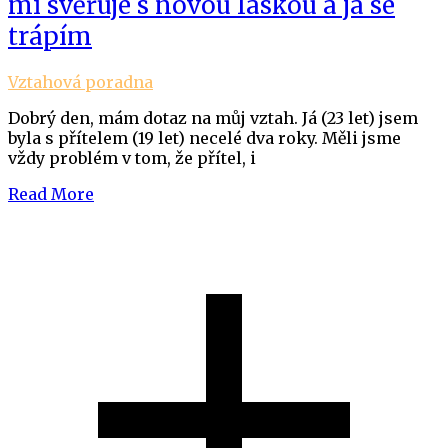
mi svěřuje s novou láskou a já se
trápím
Vztahová poradna
Dobrý den, mám dotaz na můj vztah. Já (23 let) jsem
byla s přítelem (19 let) necelé dva roky. Měli jsme
vždy problém v tom, že přítel, i
Read More