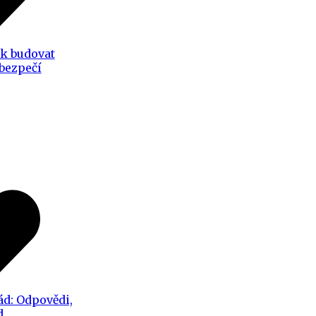
ak budovat
 bezpečí
ád: Odpovědi,
d