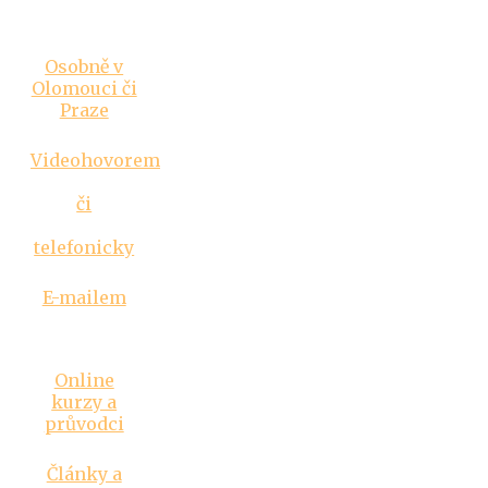
Vztahová
poradna
Osobně v
Olomouci či
Praze
Videohovorem
či
telefonicky
E-mailem
Inspirace
Online
kurzy a
průvodci
Články a