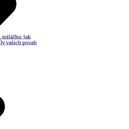
, miláčku: Jak
íly vašich povah