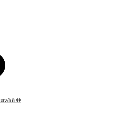
ztahů 👫