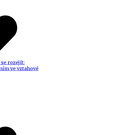
se rozejít:
ním ve vztahové