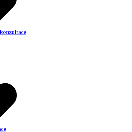
 konzultace
ace