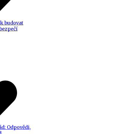
ak budovat
 bezpečí
ád: Odpovědi,
d