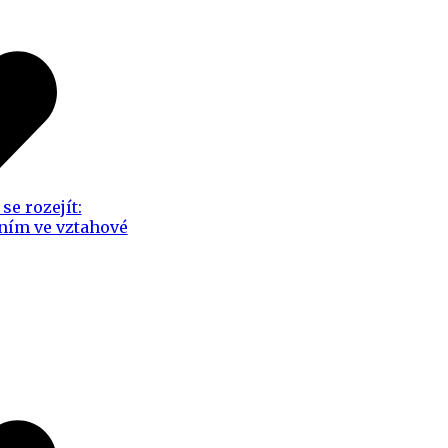
se rozejít:
ním ve vztahové