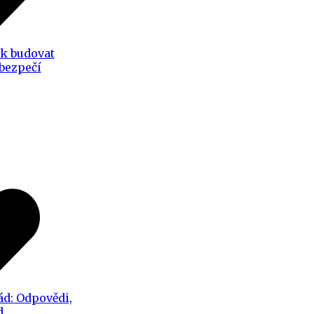
ak budovat
 bezpečí
ád: Odpovědi,
d