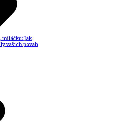
, miláčku: Jak
íly vašich povah