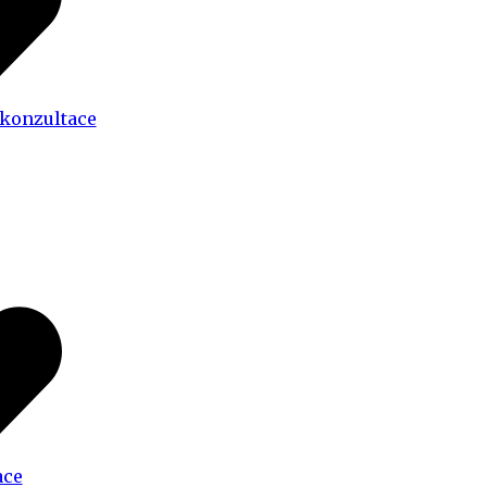
 konzultace
ace