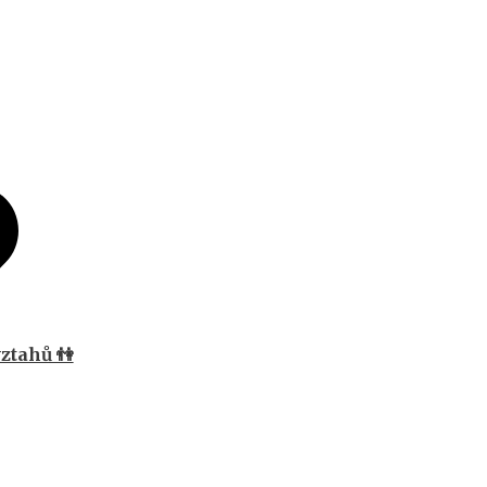
ztahů 👫