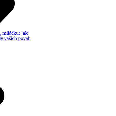
, miláčku: Jak
íly vašich povah