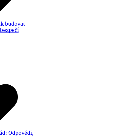
ak budovat
 bezpečí
ád: Odpovědi,