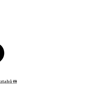
ztahů 👫