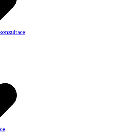
 konzultace
ce