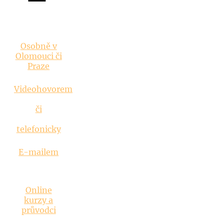
Vztahová
poradna
Osobně v
Olomouci či
Praze
Videohovorem
či
telefonicky
E-mailem
Inspirace
Online
kurzy a
průvodci