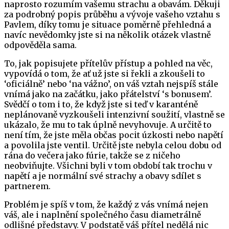
naprosto rozumím vašemu strachu a obavám. Děkuji
za podrobný popis průběhu a vývoje vašeho vztahu s
Pavlem, díky tomu je situace poměrně přehledná a
navíc nevědomky jste si na několik otázek vlastně
odpověděla sama.
To, jak popisujete přítelův přístup a pohled na věc,
vypovídá o tom, že ať už jste si řekli a zkoušeli to
‘oficiálně’ nebo ‘na vážno’, on váš vztah nejspíš stále
vnímá jako na začátku, jako přátelství ‘s bonusem’.
Svědčí o tom i to, že když jste si teď v karanténě
neplánovaně vyzkoušeli intenzivní soužití, vlastně se
ukázalo, že mu to tak úplně nevyhovuje. A určitě to
není tím, že jste měla občas pocit úzkosti nebo napětí
a povolila jste ventil. Určitě jste nebyla celou dobu od
rána do večera jako fúrie, takže se z ničeho
neobviňujte. Všichni byli v tom období tak trochu v
napětí a je normální své strachy a obavy sdílet s
partnerem.
Problém je spíš v tom, že každý z vás vnímá nejen
váš, ale i naplnění společného času diametrálně
odlišné představy. V podstatě váš přítel nedělá nic