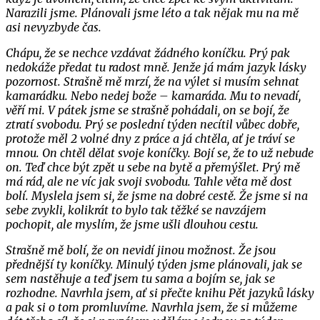
Narazili jsme. Plánovali jsme léto a tak nějak mu na mě
asi nevyzbyde čas.
Chápu, že se nechce vzdávat žádného koníčku. Prý pak
nedokáže předat tu radost mně. Jenže já mám jazyk lásky
pozornost. Strašně mě mrzí, že na výlet si musím sehnat
kamarádku. Nebo nedej bože – kamaráda. Mu to nevadí,
věří mi. V pátek jsme se strašně pohádali, on se bojí, že
ztratí svobodu. Prý se poslední týden necítil vůbec dobře,
protože měl 2 volné dny z práce a já chtěla, ať je tráví se
mnou. On chtěl dělat svoje koníčky. Bojí se, že to už nebude
on. Teď chce být zpět u sebe na bytě a přemýšlet. Prý mě
má rád, ale ne víc jak svoji svobodu. Tahle věta mě dost
bolí. Myslela jsem si, že jsme na dobré cestě. Že jsme si na
sebe zvykli, kolikrát to bylo tak těžké se navzájem
pochopit, ale myslím, že jsme ušli dlouhou cestu.
Strašně mě bolí, že on nevidí jinou možnost. Že jsou
přednější ty koníčky. Minulý týden jsme plánovali, jak se
sem nastěhuje a teď jsem tu sama a bojím se, jak se
rozhodne. Navrhla jsem, ať si přečte knihu Pět jazyků lásky
a pak si o tom promluvíme. Navrhla jsem, že si můžeme