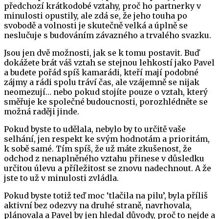
předchozí krátkodobé vztahy, proč ho partnerky v
minulosti opustily, ale zdá se, že jeho touha po
svobodě a volnosti je skutečně velká a úplně se
neslučuje s budováním závazného a trvalého svazku.
Jsou jen dvě možnosti, jak se k tomu postavit. Buď
dokážete brát váš vztah se stejnou lehkostí jako Pavel
a budete pořád spíš kamarádi, kteří mají podobné
zájmy a rádi spolu tráví čas, ale vzájemně se nijak
neomezují… nebo pokud stojíte pouze o vztah, který
směřuje ke společné budoucnosti, porozhlédněte se
možná raději jinde.
Pokud byste to udělala, nebylo by to určitě vaše
selhání, jen respekt ke svým hodnotám a prioritám,
k sobě samé. Tím spíš, že už máte zkušenost, že
odchod z nenaplněného vztahu přinese v důsledku
určitou úlevu a příležitost se znovu nadechnout. A že
jste to už v minulosti zvládla.
Pokud byste totiž teď moc ‘tlačila na pilu’, byla příliš
aktivní bez odezvy na druhé straně, navrhovala,
plánovala a Pavel by jen hledal důvody, proč to nejde a