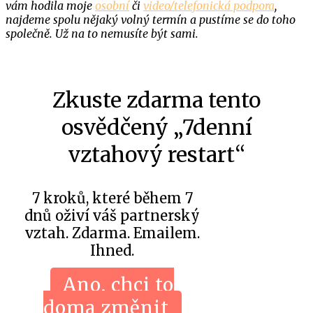
vám hodila moje
osobní
či
video/telefonická podpora
,
najdeme spolu nějaký volný termín a pustíme se do toho
společně. Už na to nemusíte být sami.
Zkuste zdarma tento
osvědčený „7denní
vztahový restart“
7 kroků, které během 7
dnů oživí váš partnerský
vztah. Zdarma. Emailem.
Ihned.
Ano, chci to
doma změnit