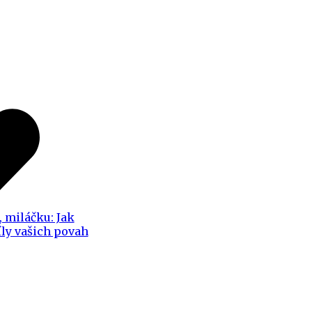
, miláčku: Jak
íly vašich povah