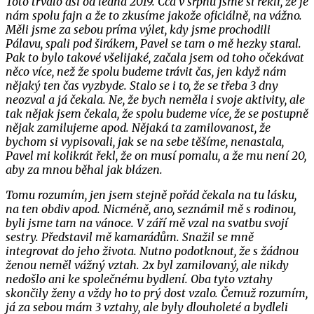
Toto trvalo asi od ledna 2019. Cca v srpnu jsme si řekli, že je
nám spolu fajn a že to zkusíme jakože oficiálně, na vážno.
Měli jsme za sebou príma výlet, kdy jsme prochodili
Pálavu, spali pod širákem, Pavel se tam o mě hezky staral.
Pak to bylo takové všelijaké, začala jsem od toho očekávat
něco více, než že spolu budeme trávit čas, jen když nám
nějaký ten čas vyzbyde. Stalo se i to, že se třeba 3 dny
neozval a já čekala. Ne, že bych neměla i svoje aktivity, ale
tak nějak jsem čekala, že spolu budeme více, že se postupně
nějak zamilujeme apod. Nějaká ta zamilovanost, že
bychom si vypisovali, jak se na sebe těšíme, nenastala,
Pavel mi kolikrát řekl, že on musí pomalu, a že mu není 20,
aby za mnou běhal jak blázen.
Tomu rozumím, jen jsem stejně pořád čekala na tu lásku,
na ten obdiv apod. Nicméně, ano, seznámil mě s rodinou,
byli jsme tam na vánoce. V září mě vzal na svatbu svojí
sestry. Představil mě kamarádům. Snažil se mně
integrovat do jeho života. Nutno podotknout, že s žádnou
ženou neměl vážný vztah. 2x byl zamilovaný, ale nikdy
nedošlo ani ke společnému bydlení. Oba tyto vztahy
skončily ženy a vždy ho to prý dost vzalo. Čemuž rozumím,
já za sebou mám 3 vztahy, ale byly dlouholeté a bydleli