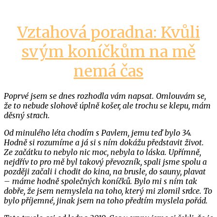
Vztahová poradna: Kvůli
svým koníčkům na mě
nemá čas
Poprvé jsem se dnes rozhodla vám napsat. Omlouvám se,
že to nebude slohově úplně košer, ale trochu se klepu, mám
děsný strach.
Od minulého léta chodím s Pavlem, jemu teď bylo 34.
Hodně si rozumíme a já si s ním dokážu představit život.
Ze začátku to nebylo nic moc, nebyla to láska. Upřímně,
nejdřív to pro mě byl takový převozník, spali jsme spolu a
později začali i chodit do kina, na brusle, do sauny, plavat
– máme hodně společných koníčků. Bylo mi s ním tak
dobře, že jsem nemyslela na toho, který mi zlomil srdce. To
bylo příjemné, jinak jsem na toho předtím myslela pořád.