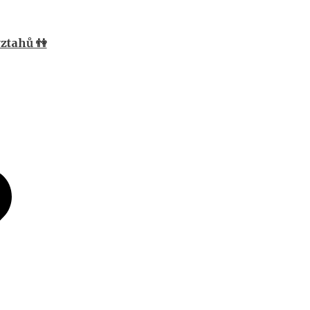
ztahů 👫