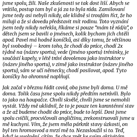
jsme spolu, žili. Naše zkušenosti se tak dost liší. Abych se
vrátila, postup tam byl a já za to byla ráda. Zamilovaní
jsme tedy asi nebyli nikdy, ale klidně si troufám říct, že ho
miluji a že si dovedu představit mít rodinu. Toto vyznání
jsem tedy nikdy neřekla, říkáme si pouze “mám tě rád/a”, o
dětech jsem se bavili o jménech, kolik bychom jich chtěli
apod. Pavel má hodně koníčků, asi díky tomu, že většinou
byl svobodný – krom toho, že chodí do práce, chodí 2x
týdně na (název sportu), vede (jméno sportu) tréninky, je
součástí kapely, v létě tráví dovolenou jako instruktor v
(název jiného sportu), v zimě jako instruktor (název jiného
sportu), sám se učí německy, chodí posilovat, apod. Tyto
koníčky ho ohromně naplňují.
Jak začal v březnu řádit covid, oba jsme byli doma. U mě
doma. Tolik času jsme spolu nikdy předtím netrávili. Bylo
to jako na houpačce. Chvíli skvělé, chvíli jsme se nemohli
vystát. Vždy mě uklidnil, že to je pouze ten karanténní stav
a že až budeme chodit do práce, bude to lepší. Dost jsme
spolu cvičili, procvičovali angličtinu, zrekonstruovali jsme u
mě kuchyni. Vím, že jsem měla párkrát stavy úzkosti, on
byl ten hromosvod a mrzí mě to. Nezasloužil si to. Teď,
když je uvolnění, cítím, že chce zpět ke svým aktivitám.