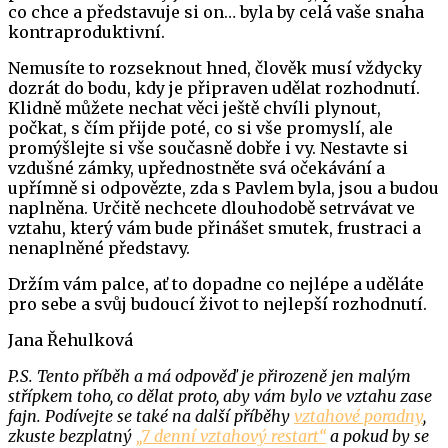
co chce a představuje si on… byla by celá vaše snaha
kontraproduktivní.
Nemusíte to rozseknout hned, člověk musí vždycky
dozrát do bodu, kdy je připraven udělat rozhodnutí.
Klidně můžete nechat věci ještě chvíli plynout,
počkat, s čím přijde poté, co si vše promyslí, ale
promýšlejte si vše současně dobře i vy. Nestavte si
vzdušné zámky, upřednostněte svá očekávání a
upřímně si odpovězte, zda s Pavlem byla, jsou a budou
naplněna. Určitě nechcete dlouhodobě setrvávat ve
vztahu, který vám bude přinášet smutek, frustraci a
nenaplněné představy.
Držím vám palce, ať to dopadne co nejlépe a uděláte
pro sebe a svůj budoucí život to nejlepší rozhodnutí.
Jana Řehulková
P.S. Tento příběh a má odpověď je přirozeně jen malým
střípkem toho, co dělat proto, aby vám bylo ve vztahu zase
fajn. Podívejte se také na další příběhy
vztahové poradny
,
zkuste bezplatný
„7 denní vztahový restart“
a pokud by se