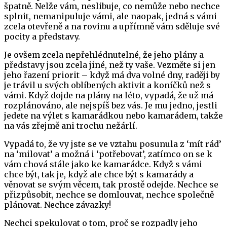
špatně. Nelže vám, neslibuje, co nemůže nebo nechce
splnit, nemanipuluje vámi, ale naopak, jedná s vámi
zcela otevřeně a na rovinu a upřímně vám sděluje své
pocity a představy.
Je ovšem zcela nepřehlédnutelné, že jeho plány a
představy jsou zcela jiné, než ty vaše. Vezměte si jen
jeho řazení priorit – když má dva volné dny, raději by
je trávil u svých oblíbených aktivit a koníčků než s
vámi. Když dojde na plány na léto, vypadá, že už má
rozplánováno, ale nejspíš bez vás. Je mu jedno, jestli
jedete na výlet s kamarádkou nebo kamarádem, takže
na vás zřejmě ani trochu nežárlí.
Vypadá to, že vy jste se ve vztahu posunula z ‘mít rád’
na ‘milovat’ a možná i ‘potřebovat’, zatímco on se k
vám chová stále jako ke kamarádce. Když s vámi
chce být, tak je, když ale chce být s kamarády a
věnovat se svým věcem, tak prostě odejde. Nechce se
přizpůsobit, nechce se domlouvat, nechce společně
plánovat. Nechce závazky!
Nechci spekulovat o tom, proč se rozpadly jeho