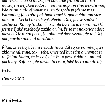
dát třeba cíl, že si navzájem uděláme jednou za týden
navzájem nějakou radost – on mě např. vezme někam ven,
kde se mi bude věnovat, ne jen že spolu půjdeme mezi
kamarády, já z toho pak budu moci čerpat a dám mu více
prostoru. Nechci to vzdávat. Nevím však, jak se správně
zachovat. Kdyby to skončilo, brala bych to jako prohru. Už
jsem nějaké rozchody zažila a vím, že se mi nakonec i dost
ulevilo. Ale mám pocit, že tohle mě dost vezme, že to ještě
doopravdy snad ani nezačalo…
Říkal, že se bojí, že mi nebude moct dát to, co potřebuju, že
zklame jak mně, tak i sebe. Chce teď být sám a urovnat si
to. Já furt říkám, že je skvělej a že to prostě dáme… on má
pochyby. Bojím se, že nevidí tu cestu, jaké by to mohlo být.
Iveta
(Dotaz 2001)
Milá Iveto,