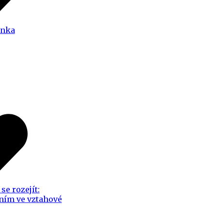
anka
se rozejít:
ním ve vztahové