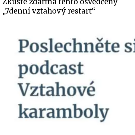
Zkuste zdarma tento osvědčený
„7denní vztahový restart“