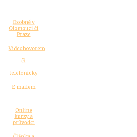
Vztahová
poradna
Osobně v
Olomouci či
Praze
Videohovorem
či
telefonicky
E-mailem
Inspirace
Online
kurzy a
průvodci
Články a