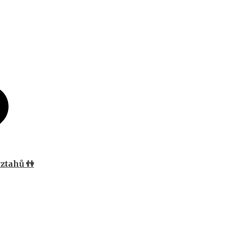
ztahů 👫