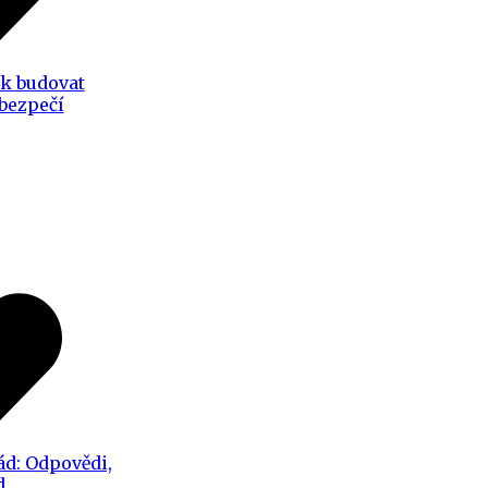
ak budovat
 bezpečí
ád: Odpovědi,
d