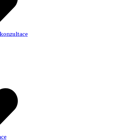
 konzultace
ace