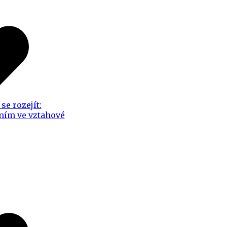
se rozejít:
ním ve vztahové