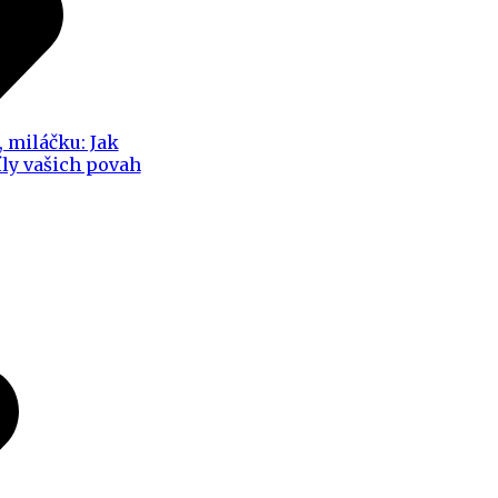
, miláčku: Jak
íly vašich povah