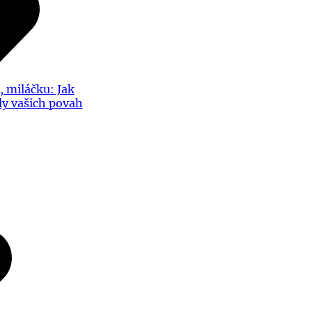
, miláčku: Jak
íly vašich povah