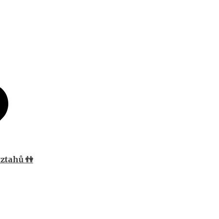
ztahů 👫