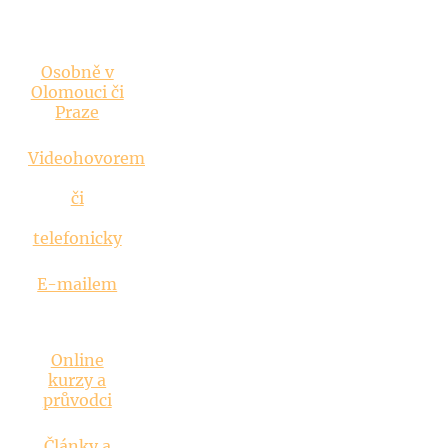
Vztahová
poradna
Osobně v
Olomouci či
Praze
Videohovorem
či
telefonicky
E-mailem
Inspirace
Online
kurzy a
průvodci
Články a