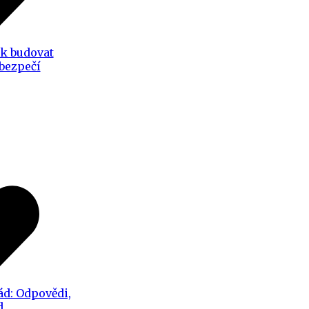
ak budovat
 bezpečí
ád: Odpovědi,
d