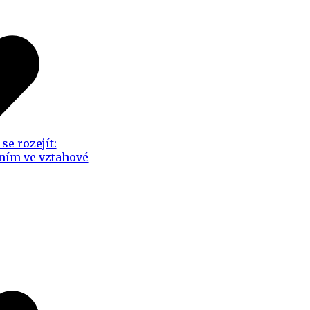
se rozejít:
ním ve vztahové