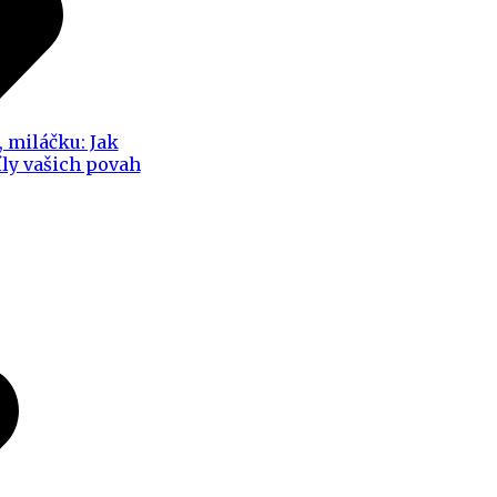
, miláčku: Jak
íly vašich povah