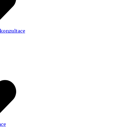
 konzultace
ace