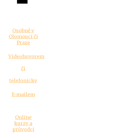
Vztahová
poradna
Osobně v
Olomouci či
Praze
Videohovorem
či
telefonicky
E-mailem
Inspirace
Online
kurzy a
průvodci