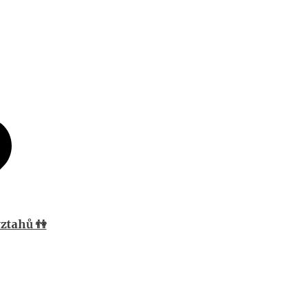
ztahů 👫