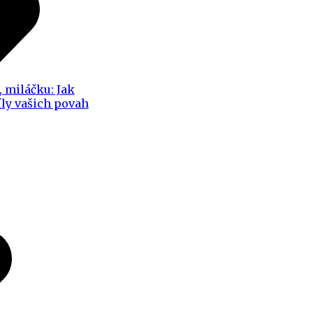
, miláčku: Jak
íly vašich povah