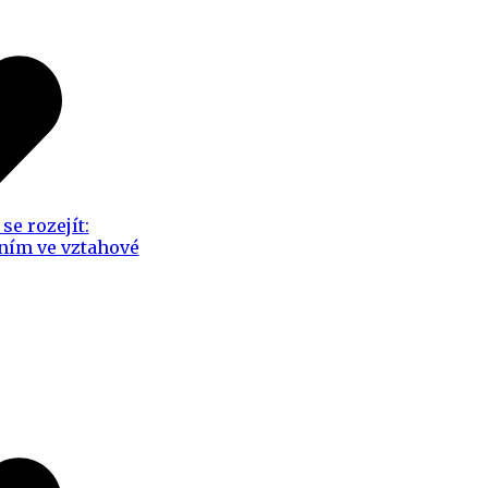
se rozejít:
ním ve vztahové