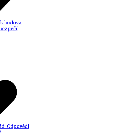
ak budovat
 bezpečí
ád: Odpovědi,
d