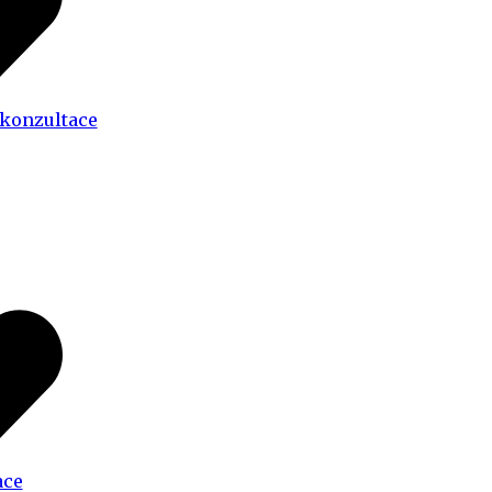
 konzultace
ace