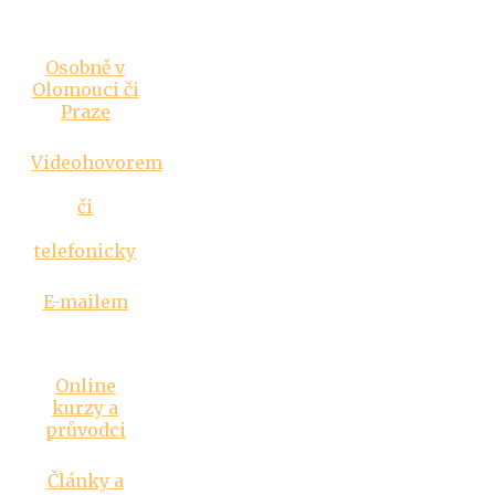
Vztahová
poradna
Osobně v
Olomouci či
Praze
Videohovorem
či
telefonicky
E-mailem
Inspirace
Online
kurzy a
průvodci
Články a