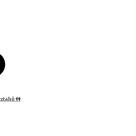
ztahů 👫