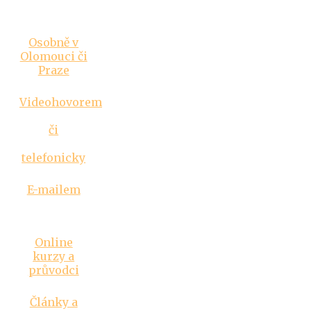
Vztahová
poradna
Osobně v
Olomouci či
Praze
Videohovorem
či
telefonicky
E-mailem
Inspirace
Online
kurzy a
průvodci
Články a