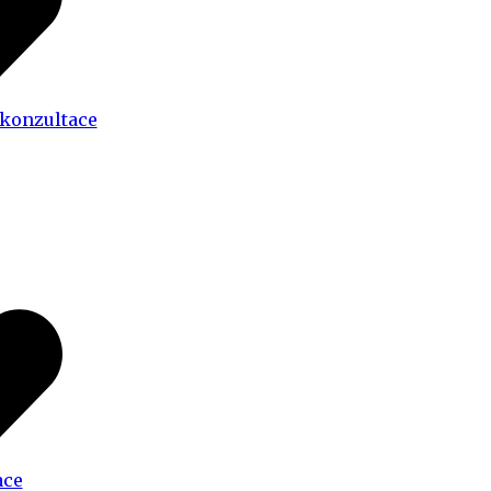
 konzultace
ace