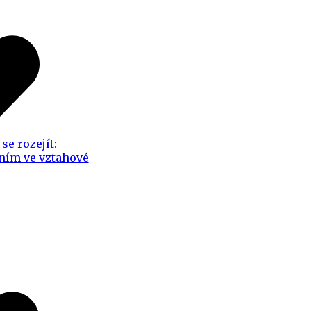
se rozejít:
ním ve vztahové