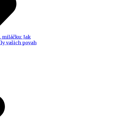
, miláčku: Jak
íly vašich povah