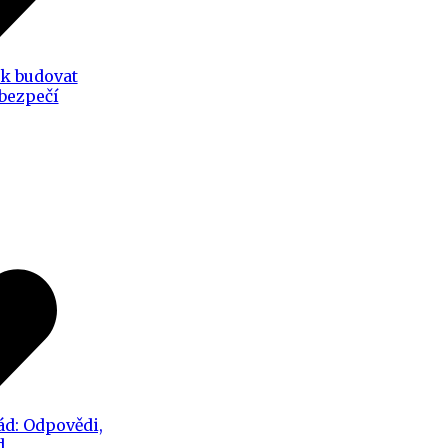
ak budovat
 bezpečí
ád: Odpovědi,
d