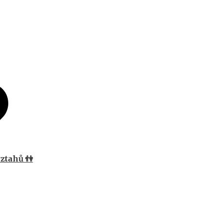
ztahů 👫