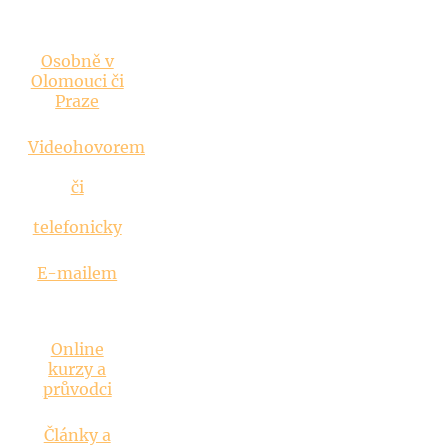
Vztahová
poradna
Osobně v
Olomouci či
Praze
Videohovorem
či
telefonicky
E-mailem
Inspirace
Online
kurzy a
průvodci
Články a