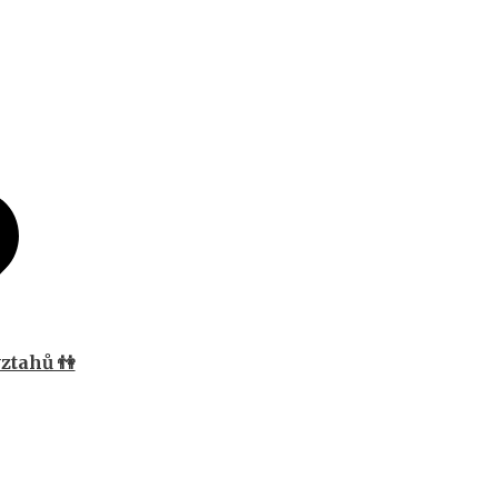
ztahů 👫