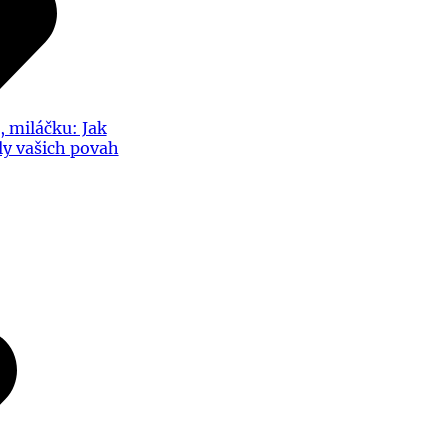
, miláčku: Jak
íly vašich povah