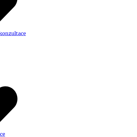
 konzultace
ce