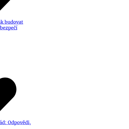
ak budovat
 bezpečí
ád: Odpovědi,