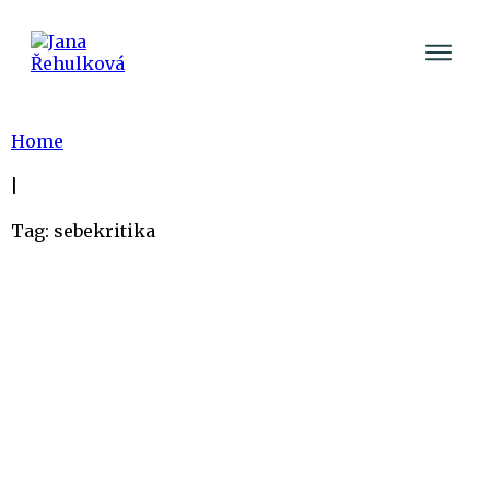
Home
|
Tag: sebekritika
Brouci v hlavě? Jak vyhnat z hlavy
myšlenky, které vás trvale ničí…
Sebemotivace
,
Vztahy a partnerství