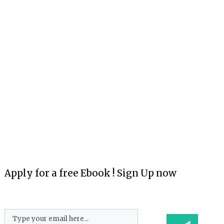
Vtíravé myšlenky mají skoro všichni. Přicházejí bez
pozvání a mohou být podivné, děsivé i nebezpečné. A
někdy i legrační. Většinou za okamžik zmizí, ale
někdo s nimi bojuje
Read More
Apply for a free Ebook ! Sign Up now