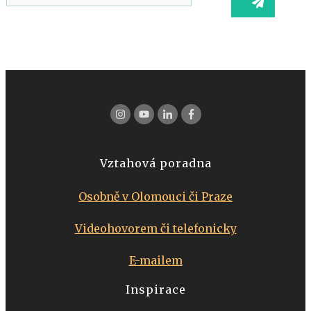
Vztahová poradna
Osobně v Olomouci či Praze
Videohovorem či telefonicky
E-mailem
Inspirace